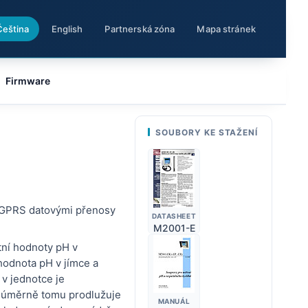
Čeština
English
Partnerská zóna
Mapa stránek
Firmware
SOUBORY KE STAŽENÍ
s GPRS datovými přenosy
DATASHEET
M2001-E
tní hodnoty pH v
hodnota pH v jímce a
 v jednotce je
e úměrně tomu prodlužuje
MANUÁL