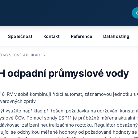
Společnost
Kontakt
Reference
Datahosting
ŮMYSLOVÉ APLIKACE
›
H odpadní průmyslové vody
016-RV v sobě kombinují řídící automat, záznamovou jednotku 
varovných zpráv.
ýt využito například při řešení požadavku na udržování konstan
myslové ČOV. Pomocí sondy ESP11 je průběžně měřena aktuální 
dávkovací zařízení neutralizačního roztoku. Regulátor obsažený
tšující se odchylkou měřené hodnoty od požadované hodnoty s