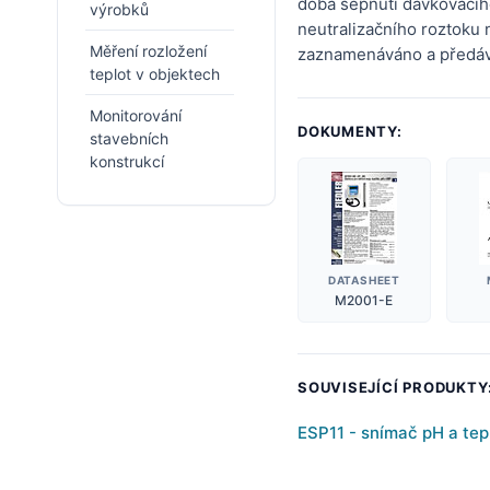
doba sepnutí dávkovacíh
výrobků
neutralizačního roztoku
Měření rozložení
zaznamenáváno a předáv
teplot v objektech
Monitorování
DOKUMENTY:
stavebních
konstrukcí
DATASHEET
M2001-E
SOUVISEJÍCÍ PRODUKTY
ESP11 - snímač pH a tep