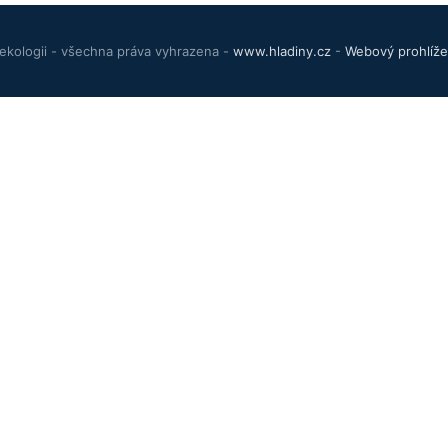
ekologii - všechna práva vyhrazena -
www.hladiny.cz
-
Webový prohlíže