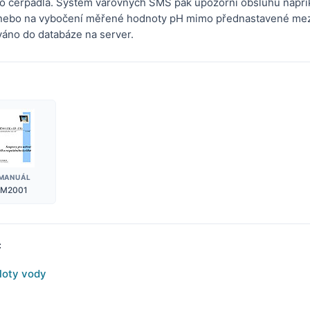
o čerpadla. Systém varovných SMS pak upozorní obsluhu napří
 nebo na vybočení měřené hodnoty pH mimo přednastavené meze
áno do databáze na server.
MANUÁL
M2001
:
loty vody