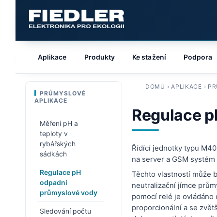
Aplikace
Produkty
Ke stažení
Podpora
DOMŮ
›
APLIKACE
›
PR
PRŮMYSLOVÉ
APLIKACE
Regulace p
Měření pH a
teploty v
rybářských
Řídící jednotky typu M4
sádkách
na server a GSM systém 
Regulace pH
Těchto vlastností může b
odpadní
neutralizační jímce prů
průmyslové vody
pomocí relé je ovládáno 
proporcionální a se zvě
Sledování počtu