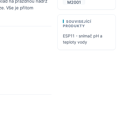
klad na prázdnou nádrž
M2001
. Vše je přitom
SOUVISEJÍCÍ
PRODUKTY
ESP11 - snímač pH a
teploty vody