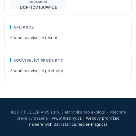
DOCUMENT
DCR-12V100W-CE
APLIKACE
žádná související řešení
SOUVISEJÍCÍ PRODUKTY
žádné související produkty
©2017 FIEDLER AMS s.r.o. Elektronika pro ekologii - všechna
práva vyhrazena -
www.hladiny.cz
-
Webový prohlížeč
naměřených dat (stanice.fiedler-magr.cz)