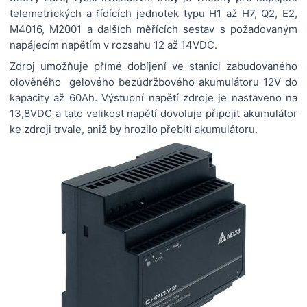
telemetrických a řídících jednotek typu H1 až H7, Q2, E2,
M4016, M2001 a dalších měřících sestav s požadovaným
napájecím napětím v rozsahu 12 až 14VDC.
Zdroj umožňuje přímé dobíjení ve stanici zabudovaného
olověného gelového bezúdržbového akumulátoru 12V do
kapacity až 60Ah. Výstupní napětí zdroje je nastaveno na
13,8VDC a tato velikost napětí dovoluje připojit akumulátor
ke zdroji trvale, aniž by hrozilo přebití akumulátoru.