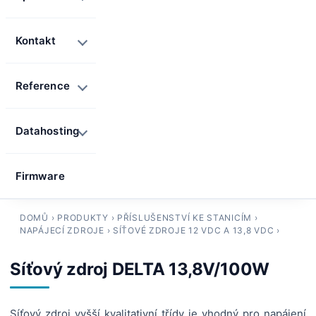
Kontakt
Reference
Datahosting
Firmware
DOMŮ
›
PRODUKTY
›
PŘÍSLUŠENSTVÍ KE STANICÍM
›
NAPÁJECÍ ZDROJE
›
SÍŤOVÉ ZDROJE 12 VDC A 13,8 VDC
›
Síťový zdroj DELTA 13,8V/100W
Síťový zdroj vyšší kvalitativní třídy je vhodný pro napájení