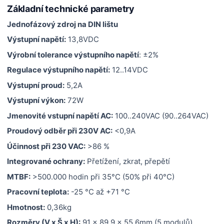
Základní technické parametry
Jednofázový zdroj na DIN lištu
Výstupní napětí:
13,8VDC
Výrobní tolerance výstupního napětí
: ±2%
Regulace výstupního napětí:
12..14VDC
Výstupní proud:
5,2A
Výstupní výkon:
72W
Jmenovité vstupní napětí AC:
100..240VAC (90..264VAC)
Proudový odběr při 230V AC:
<0,9A
Účinnost při 230 VAC:
>86 %
Integrované ochrany:
Přetížení, zkrat, přepětí
MTBF:
>500.000 hodin při 35°C (50% při 40°C)
Pracovní teplota:
-25 °C až +71 °C
Hmotnost:
0,36kg
Rozměry (V x Š x H):
91 x 89,9 x 55,6mm (5 modulů)