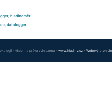
:
gger, hladinoměr
ice, datalogger
ekologii - všechna práva vyhrazena -
www.hladiny.cz
-
Webový prohlíže