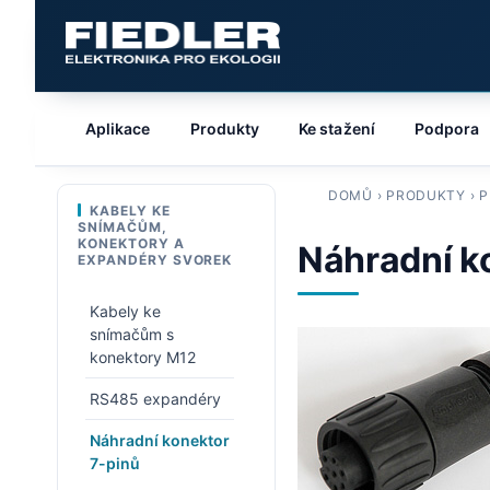
Aplikace
Produkty
Ke stažení
Podpora
DOMŮ
›
PRODUKTY
›
P
KABELY KE
SNÍMAČŮM,
KONEKTORY A
Náhradní ko
EXPANDÉRY SVOREK
Kabely ke
snímačům s
konektory M12
RS485 expandéry
Náhradní konektor
7-pinů