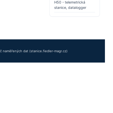
H50 - telemetrická
stanice, datalogger
č naměřených dat (stanice.fiedler-magr.cz)