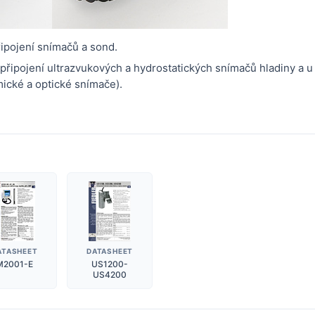
ipojení snímačů a sond.
připojení ultrazvukových a hydrostatických snímačů hladiny a 
mické a optické snímače).
ATASHEET
DATASHEET
M2001-E
US1200-
US4200