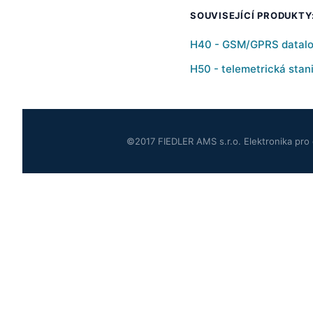
SOUVISEJÍCÍ PRODUKTY
H40 - GSM/GPRS datalo
H50 - telemetrická stan
©2017 FIEDLER AMS s.r.o. Elektronika pro 