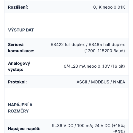
Rozlišení:
0,1K nebo 0,01K
VÝSTUP DAT
Sériová
RS422 full duplex / RS485 half duplex
komunikace:
(1200..115200 Baud)
Analogový
0/4..20 mA nebo 0..10V (16 bit)
výstup:
Protokol:
ASCII / MODBUS / NMEA
NAPÁJENÍ A
ROZMĚRY
9..36 V DC / 100 mA; 24 V DC (+15%;
Napájecí napětí:
-50%)