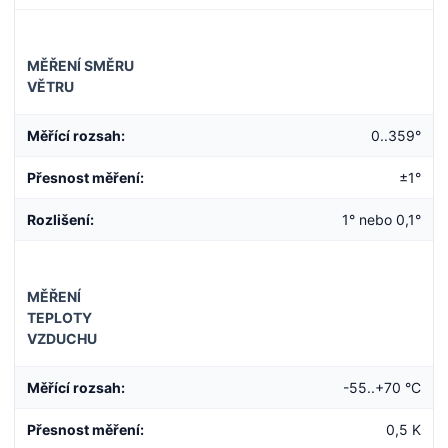
MĚŘENÍ SMĚRU
VĚTRU
Měřící rozsah:
0..359°
Přesnost měření:
±1°
Rozlišení:
1° nebo 0,1°
MĚŘENÍ
TEPLOTY
VZDUCHU
Měřící rozsah:
-55..+70 °C
Přesnost měření:
0,5 K