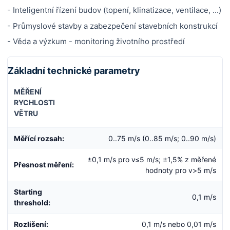
- Inteligentní řízení budov (topení, klinatizace, ventilace, ...)
- Průmyslové stavby a zabezpečení stavebních konstrukcí
- Věda a výzkum - monitoring životního prostředí
Základní technické parametry
MĚŘENÍ
RYCHLOSTI
VĚTRU
Měřící rozsah:
0..75 m/s (0..85 m/s; 0..90 m/s)
±0,1 m/s pro v≤5 m/s; ±1,5% z měřené
Přesnost měření:
hodnoty pro v>5 m/s
Starting
0,1 m/s
threshold:
Rozlišení:
0,1 m/s nebo 0,01 m/s