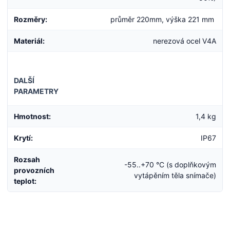
Rozměry:
průměr 220mm, výška 221 mm
Materiál:
nerezová ocel V4A
DALŠÍ
PARAMETRY
Hmotnost:
1,4 kg
Krytí:
IP67
Rozsah
-55..+70 °C (s doplňkovým
provozních
vytápěním těla snímače)
teplot: