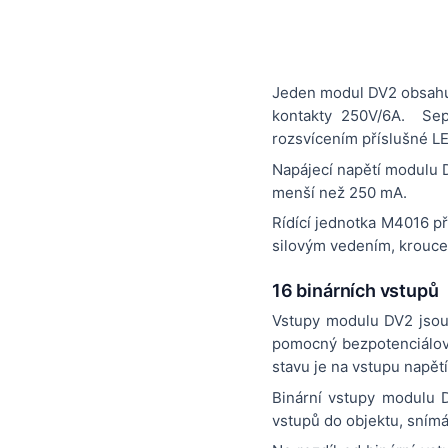
Jeden modul DV2 obsahuj
kontakty 250V/6A. Sepn
rozsvícením příslušné LE
Napájecí napětí modulu 
menší než 250 mA.
Rídící jednotka M4016 p
silovým vedením, krouce
16 binárních vstupů
Vstupy modulu DV2 jsou
pomocný bezpotenciálový
stavu je na vstupu napět
Binární vstupy modulu D
vstupů do objektu, sním