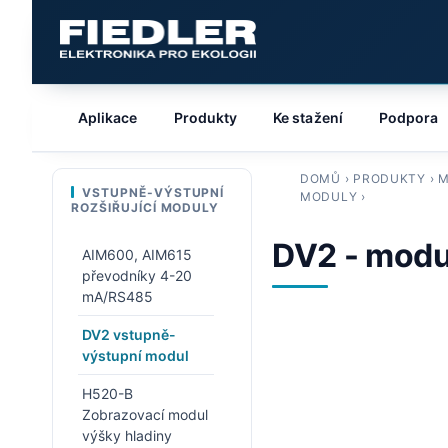
Aplikace
Produkty
Ke stažení
Podpora
DOMŮ
›
PRODUKTY
›
M
VSTUPNĚ-VÝSTUPNÍ
MODULY
›
ROZŠIŘUJÍCÍ MODULY
DV2 - modu
AIM600, AIM615
převodníky 4-20
mA/RS485
DV2 vstupně-
výstupní modul
H520-B
Zobrazovací modul
výšky hladiny