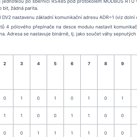
 jednotkou po sběrnici RS485 pod protokolem MODBUS RTU v z
 bit, žádná parita.
 DV2 nastavenu základní komunikační adresu ADR=1 (viz dolní 
tů 4 pólového přepínače na desce modulu nastavit komunikač
na. Adresa se nastavuje binárně, tj. jako součet váhy sepnutých 
2
3
4
5
6
7
8
9
0
1
0
1
0
1
0
1
1
1
0
0
1
1
0
0
0
0
1
1
1
1
0
0