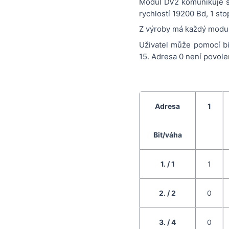
Modul DV2 komunikuje s
rychlostí 19200 Bd, 1 stop
Z výroby má každý modul
Uživatel může pomocí bi
15. Adresa 0 není povole
Adresa
1
Bit/váha
1. / 1
1
2. / 2
0
3. / 4
0