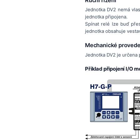
Ruční řízení
Jednotka DV2 nemá vlastn
jednotka připojena.
Spínat relé lze buď pře
jednotka obsahuje vest
Mechanické provede
Jednotka DV2 je určena 
Příklad připojení I/O 