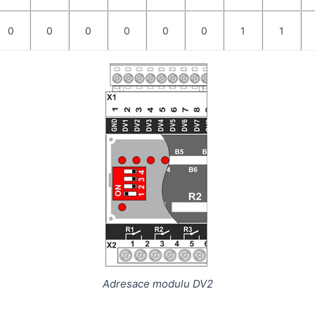
0
0
0
0
0
0
1
1
Adresace modulu DV2