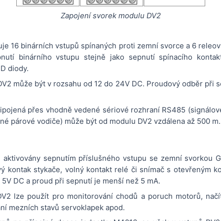
Zapojení svorek modulu DV2
e 16 binárních vstupů spínaných proti zemní svorce a 6 releov
utí binárního vstupu stejně jako sepnutí spínacího kontakt
D diody.
DV2 může být v rozsahu od 12 do 24V DC. Proudový odběr při sep
řipojená přes vhodně vedené sériové rozhraní RS485 (signálo
né párové vodiče) může být od modulu DV2 vzdálena až 500 m.
 aktivovány sepnutím příslušného vstupu se zemní svorkou GN
 kontak stykače, volný kontakt relé či snímač s otevřeným 
í 5V DC a proud při sepnutí je menší než 5 mA.
V2 lze použít pro monitorování chodů a poruch motorů, načí
ání mezních stavů servoklapek apod.