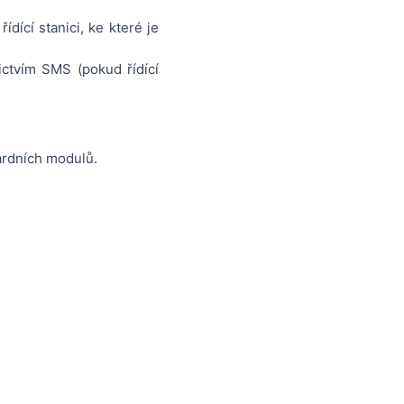
dící stanici, ke které je
ictvím SMS (pokud řídící
ardních modulů.