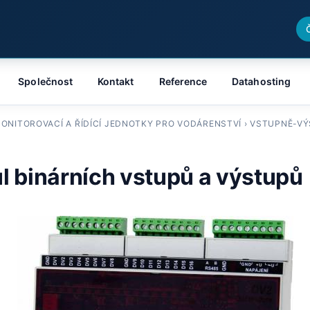
Společnost
Kontakt
Reference
Datahosting
ONITOROVACÍ A ŘÍDÍCÍ JEDNOTKY PRO VODÁRENSTVÍ
›
VSTUPNĚ-VÝ
l binárních vstupů a výstupů