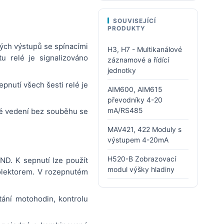
SOUVISEJÍCÍ
PRODUKTY
ých výstupů se spínacími
H3, H7 - Multikanálové
u relé je signalizováno
záznamové a řídící
jednotky
nutí všech šesti relé je
AIM600, AIM615
převodníky 4-20
mA/RS485
vé vedení bez souběhu se
MAV421, 422 Moduly s
výstupem 4-20mA
H520-B Zobrazovací
D. K sepnutí lze použít
modul výšky hladiny
kolektorem. V rozepnutém
tání motohodin, kontrolu