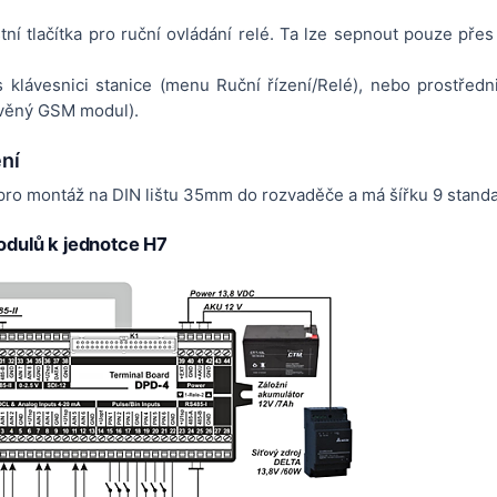
í tlačítka pro ruční ovládání relé. Ta lze sepnout pouze přes ří
s klávesnici stanice (menu Ruční řízení/Relé), nebo prostředn
avěný GSM modul).
ní
pro montáž na DIN lištu 35mm do rozvaděče a má šířku 9 stand
modulů k jednotce H7