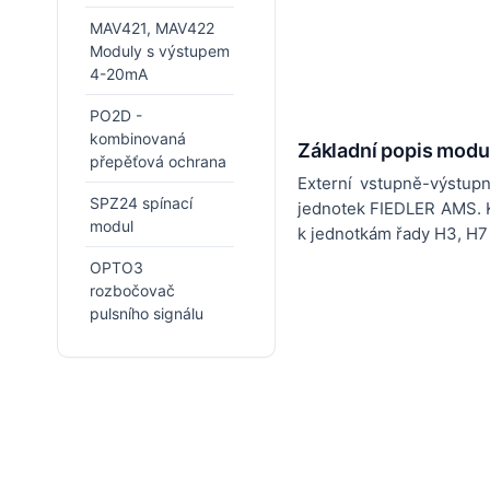
MAV421, MAV422
Moduly s výstupem
4-20mA
PO2D -
kombinovaná
Základní popis modu
přepěťová ochrana
Externí vstupně-výstupn
SPZ24 spínací
jednotek FIEDLER AMS. K
modul
k jednotkám řady H3, H7
OPTO3
rozbočovač
pulsního signálu