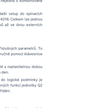
2 nejedná o kombinované
alší vstup do spínacích
M4016. Celkem lze jednou
pů až ve dvou externích
příslušných parametrů. To
 ručně pomocí klávesnice
elé s nastavitelnou dobou
a den.
h do logické podmínky je
ených funkcí jednotky Q2
řídání.