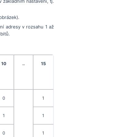
ákladním nastavení, tj.
obrázek).
ní adresy v rozsahu 1 až
bitů.
10
..
15
0
1
1
1
0
1