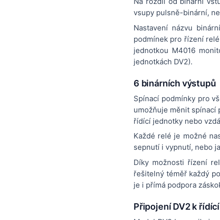
Na rozdíl od binární v
vsupy pulsně-binární, ne
Nastavení názvu binárn
podmínek pro řízení rel
jednotkou M4016 monito
jednotkách DV2).
6 binárních výstupů
Spínací podmínky pro vše
umožňuje měnit spínací 
řídící jednotky nebo vzd
Každé relé je možné nast
sepnutí i vypnutí, nebo 
Díky možnosti řízení re
řešitelný téměř každý p
je i přímá podpora záskok
Připojení DV2 k řídí