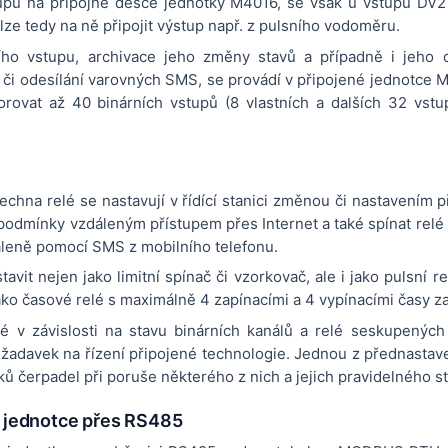
stupů na přípojné desce jednotky M4016, se však u vstupů DV
lze tedy na ně připojit výstup např. z pulsního vodoměru.
ího vstupu, archivace jeho změny stavů a případně i jeho d
é či odesílání varovných SMS, se provádí v připojené jednotce 
rovat až 40 binárních vstupů (8 vlastních a dalších 32 vstu
chna relé se nastavují v řídící stanici změnou či nastavením 
podmínky vzdáleným přístupem přes Internet a také spínat relé
áleně pomocí SMS z mobilního telefonu.
avit nejen jako limitní spínač či vzorkovač, ale i jako pulsní r
jako časové relé s maximálně 4 zapínacími a 4 vypínacími časy z
lé v závislosti na stavu binárních kanálů a relé seskupenýc
ožadavek na řízení připojené technologie. Jednou z přednastav
ů čerpadel při poruše některého z nich a jejich pravidelného st
cí jednotce přes RS485