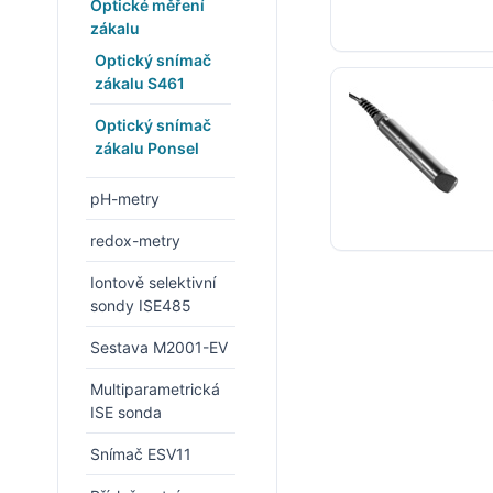
Optické měření
zákalu
Optický snímač
zákalu S461
Optický snímač
zákalu Ponsel
pH-metry
redox-metry
Iontově selektivní
sondy ISE485
Sestava M2001-EV
Multiparametrická
ISE sonda
Snímač ESV11