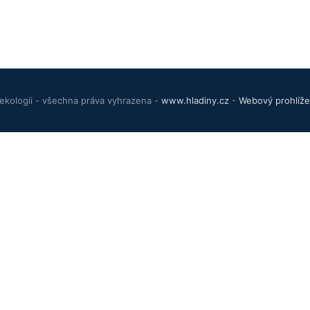
ekologii - všechna práva vyhrazena -
www.hladiny.cz
-
Webový prohlíže