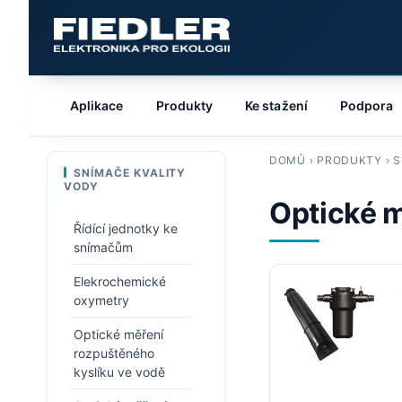
Aplikace
Produkty
Ke stažení
Podpora
DOMŮ
›
PRODUKTY
›
S
SNÍMAČE KVALITY
VODY
Optické m
Řídící jednotky ke
snímačům
Elekrochemické
oxymetry
Optické měření
rozpuštěného
kyslíku ve vodě