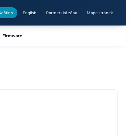
Čeština
English
Partnerská zóna
Mapa stránek
Firmware